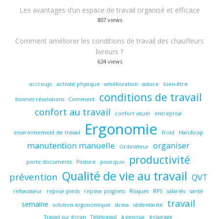
Les avantages d’un espace de travail organisé et efficace
807 views
Comment améliorer les conditions de travail des chauffeurs
livreurs ?
624 views
accroupi
activité physique
amélioration
astuce
bien-être
conditions de travail
bonnes résolutions
Comment
confort au travail
confort visuel
entreprise
Ergonomie
environnement de travail
froid
Handicap
manutention manuelle
organiser
Ordinateur
productivité
porte documents
Posture
pourquoi
Qualité de vie au travail
prévention
QVT
rehausseur
repose pieds
repose poignets
Risques
RPS
salariés
santé
travail
semaine
solution ergonomique
stress
sédentarité
Travail sur écran
Télétravail
à genoux
éclairage