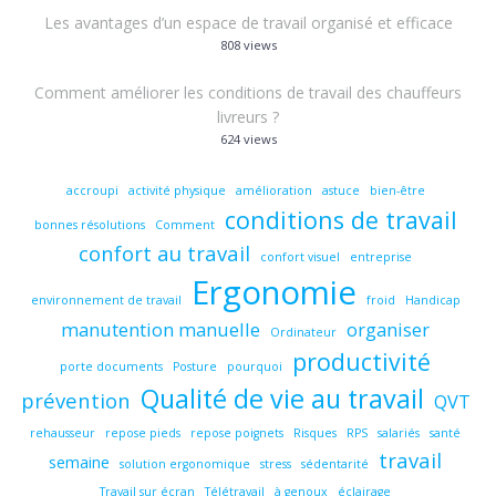
Les avantages d’un espace de travail organisé et efficace
808 views
Comment améliorer les conditions de travail des chauffeurs
livreurs ?
624 views
accroupi
activité physique
amélioration
astuce
bien-être
conditions de travail
bonnes résolutions
Comment
confort au travail
confort visuel
entreprise
Ergonomie
environnement de travail
froid
Handicap
manutention manuelle
organiser
Ordinateur
productivité
porte documents
Posture
pourquoi
Qualité de vie au travail
prévention
QVT
rehausseur
repose pieds
repose poignets
Risques
RPS
salariés
santé
travail
semaine
solution ergonomique
stress
sédentarité
Travail sur écran
Télétravail
à genoux
éclairage