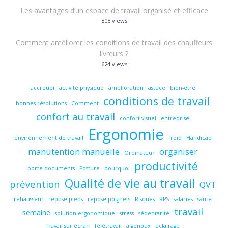
Les avantages d’un espace de travail organisé et efficace
808 views
Comment améliorer les conditions de travail des chauffeurs
livreurs ?
624 views
accroupi
activité physique
amélioration
astuce
bien-être
conditions de travail
bonnes résolutions
Comment
confort au travail
confort visuel
entreprise
Ergonomie
environnement de travail
froid
Handicap
manutention manuelle
organiser
Ordinateur
productivité
porte documents
Posture
pourquoi
Qualité de vie au travail
prévention
QVT
rehausseur
repose pieds
repose poignets
Risques
RPS
salariés
santé
travail
semaine
solution ergonomique
stress
sédentarité
Travail sur écran
Télétravail
à genoux
éclairage