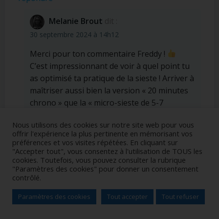
Melanie Brout
dit :
30 septembre 2024 à 14h12
Merci pour ton commentaire Freddy !
C’est impressionnant de voir à quel point tu
as optimisé ta pratique de la sieste ! Arriver à
maîtriser aussi bien la version « 20 minutes
chrono » que la « micro-sieste de 5-7
minutes », c’est du haut niveau.
Nous utilisons des cookies sur notre site web pour vous
Je suis totalement d’accord avec toi : une
offrir l'expérience la plus pertinente en mémorisant vos
bonne sieste fait des miracles pour éviter ces
préférences et vos visites répétées. En cliquant sur
après-midis où l’on lutte contre la fatigue. Ta
"Accepter tout", vous consentez à l'utilisation de TOUS les
cookies. Toutefois, vous pouvez consulter la rubrique
capacité à te réveiller tout seul prouve bien
"Paramètres des cookies" pour donner un consentement
que le corps sait ce dont il a besoin quand on
contrôlé.
lui laisse la place pour récupérer.
Paramètres des cookies
Tout accepter
Tout refuser
Merci encore de partager ton expérience, et
0
Partages
n’hésite pas à diffuser les bienfaits de la