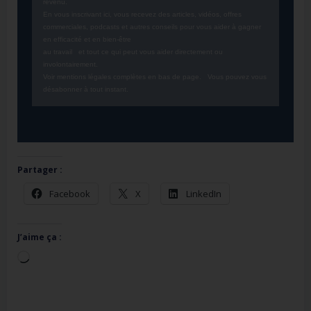
revenu.    
En 
vous inscrivant ici, vous recevez des articles, vidéos, offres 
commerciales, podcasts et autres 
conseils pour vous 
aider à gagner 
en efficacité et en bien-être 
au travail   
et tout ce qui peut vous aider directement ou 
involontairement.  
Voir 
mentions légales complètes en bas de page. 
  Vous pouvez vous 
désabonner à tout instant.
Partager :
Facebook
X
LinkedIn
J’aime ça :
Chargement…