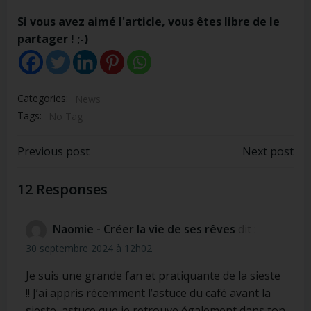
Si vous avez aimé l'article, vous êtes libre de le
partager ! ;-)
Categories:
News
Tags:
No Tag
Post
Post
Previous post
Next post
navigation
navigation
12 Responses
Naomie - Créer la vie de ses rêves
dit :
30 septembre 2024 à 12h02
Je suis une grande fan et pratiquante de la sieste
!! J’ai appris récemment l’astuce du café avant la
sieste, astuce que je retrouve également dans ton