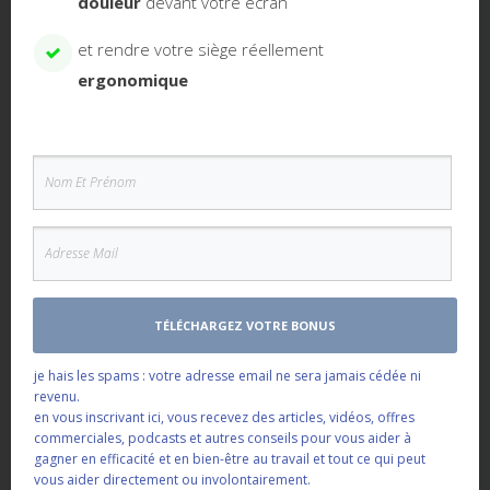
douleur
devant votre écran
9.
Favorisez une bonne position
: Si possible,
et rendre votre siège réellement
adoptez une
position allongée
ou semi-inclinée
ergonomique
pour maximiser les bienfaits de la sieste. En position
assise, il peut être plus difficile d’entrer dans un état
de relaxation profonde. Si vous n’avez pas la
possibilité de vous allonger, utilisez un coussin pour
supporter votre cou
et améliorer le confort
pendant votre sieste.
TÉLÉCHARGEZ VOTRE BONUS
je hais les spams : votre adresse email ne sera jamais cédée ni
revenu.
en vous inscrivant ici, vous recevez des articles, vidéos, offres
commerciales, podcasts et autres conseils pour vous
aider à
gagner en efficacité et en bien-être au travail et tout ce qui peut
vous aider directement ou involontairement.